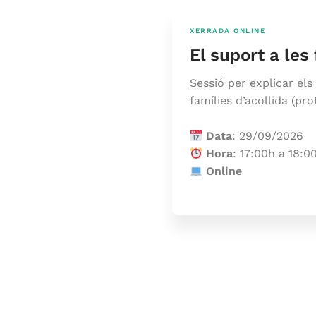
XERRADA ONLINE
’IRES
El suport a les
acolliment familiar i
Sessió per explicar el
famílies d’acollida (pro
Data
: 29/09/2026
Hora
: 17:00h a 18:0
Online