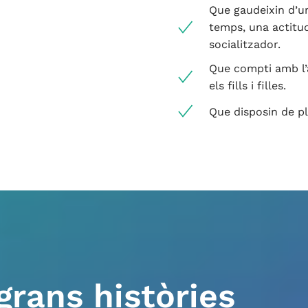
Que gaudeixin d’un
temps, una actitud
socialitzador.
Que compti amb l’a
els fills i filles.
Que disposin de ple
grans històries