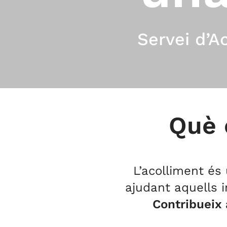
Servei d’A
Què 
L’acolliment és
ajudant aquells i
Contribueix 