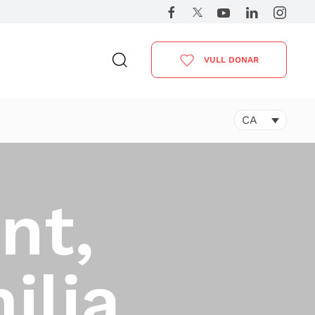
VULL DONAR
CA
nt,
ilia