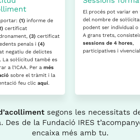
icitud
Sessions forma
olliment
El procés pot variar en
del nombre de sol·licita
aportar:
(1)
informe de
podent ser individual o
2)
certificat
A grans trets, consiste
dronament,
(3)
certificat
sessions de 4 hores
,
edents penals i
(4)
participatives i vivencial
cat negatiu de delictes
. La sol·licitud també es
rar a l’ICAA.
Per a
més
ació
sobre el tràmit i la
ntació feu clic
aquí
.
 d’acolliment
segons les necessitats del
ca. Des de la Fundació IRES t’acompan
encaixa més amb tu.