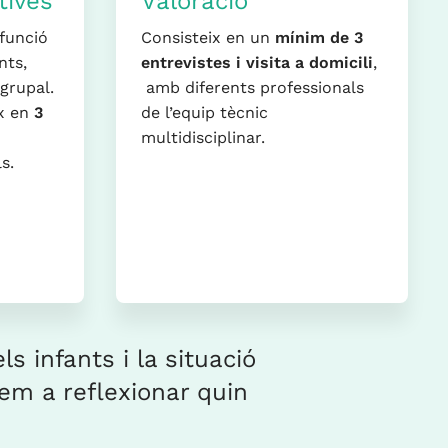
tives
Valoració
 funció
Consisteix en un
mínim de 3
nts,
entrevistes
i visita a domicili
,
 grupal.
amb diferents professionals
ix en
3
de l’equip tècnic
multidisciplinar.
s.
s infants i la situació
yem a reflexionar quin