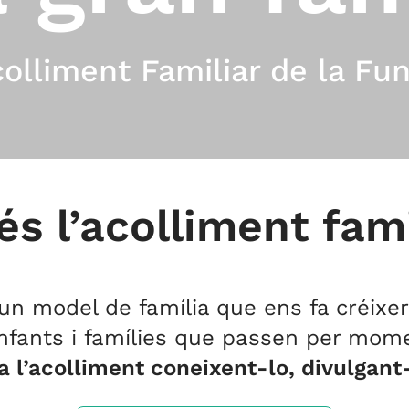
colliment Familiar de la Fu
és l’acolliment fami
 un model de família que ens fa créixer
nfants i famílies que passen per mome
a l’acolliment coneixent-lo, divulgant-l