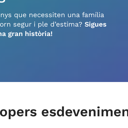
anys que necessiten una família
torn segur i ple d’estima?
Sigues
na gran història!
opers esdevenime