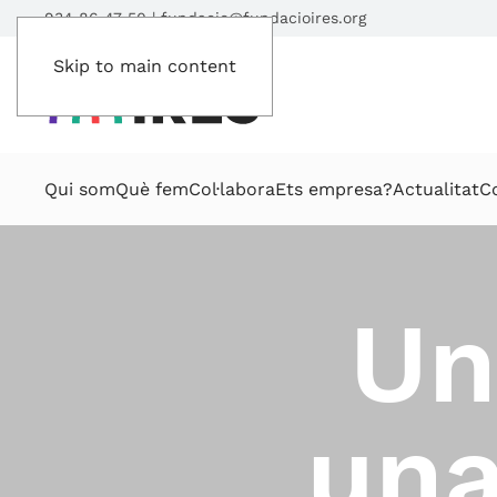
934 86 47 50
|
fundacio@fundacioires.org
Skip to main content
Qui som
Què fem
Col·labora
Ets empresa?
Actualitat
C
Un
una