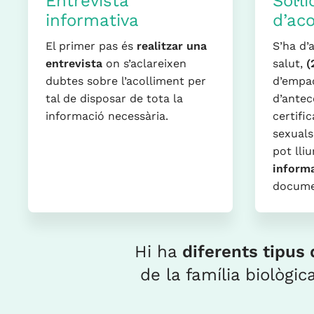
Entrevista
Sol·l
informativa
d’ac
El primer pas és
realitzar una
S’ha d’
entrevista
on s’aclareixen
salut,
(
dubtes sobre l’acolliment per
d’empa
tal de disposar de tota la
d’antec
informació necessària.
certifi
sexuals
pot lliu
inform
docume
Hi ha
diferents tipus
de la família biològi