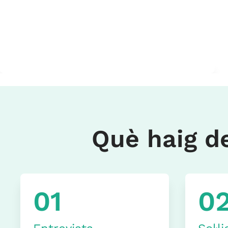
Què haig de
01
0