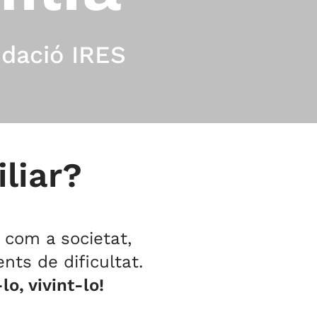
ndació IRES
liar?
 com a societat,
nts de dificultat.
o, vivint-lo!