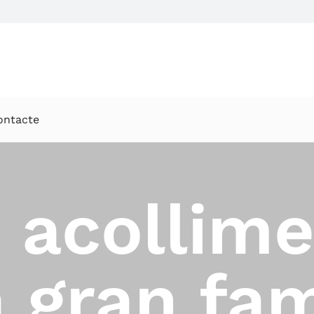
ontacte
 acollime
 gran fam